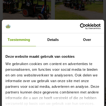
Toestemming
Details
Over
Entdecke mehr
Deze website maakt gebruik van cookies
We gebruiken cookies om content en advertenties te
personaliseren, om functies voor social media te bieden
Alle Einrichtungen anzeigen
en om ons websiteverkeer te analyseren. Ook delen we
informatie over uw gebruik van onze site met onze
partners voor social media, adverteren en analyse. Deze
partners kunnen deze gegevens combineren met andere
informatie die u aan ze heeft verstrekt of die ze hebben
verzameld op basis van uw gebruik van hun services.